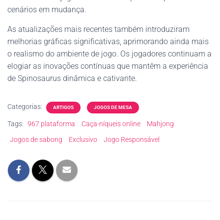
cenários em mudança.
As atualizações mais recentes também introduziram
melhorias gráficas significativas, aprimorando ainda mais
o realismo do ambiente de jogo. Os jogadores continuam a
elogiar as inovações contínuas que mantêm a experiência
de Spinosaurus dinâmica e cativante.
Categorias:
ARTIGOS
JOGOS DE MESA
Tags:
967 plataforma
Caça-níqueis online
Mahjong
Jogos de sabong
Exclusivo
Jogo Responsável