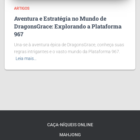
ARTIGOS
Aventura e Estratégia no Mundo de
DragonsGrace: Explorando a Plataforma
967
Una-se à aventura épica de DragonsGrace, conheça suas
regras intrigantes e o vasto mundo da Plataforma 967.
Leia mais…
CAÇA-NÍQUEIS ONLINE
MAHJONG