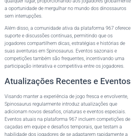
qualquer lugar, proporcionando aos jogadores globalmente
a oportunidade de mergulhar no mundo dos dinossauros
sem interrupções.
Além disso, a comunidade ativa da plataforma 967 oferece
suporte e discussões contínuas, permitindo que os
jogadores compartilhem dicas, estratégias e histórias de
suas aventuras em Spinosaurus. Eventos sazonais e
competições também são frequentes, incentivando uma
participação interativa e competitiva entre os jogadores.
Atualizações Recentes e Eventos
Visando manter a experiência de jogo fresca e envolvente,
Spinosaurus regularmente introduz atualizações que
adicionam novos desafios, criaturas e eventos especiais.
Eventos atuais na plataforma 967 incluem competições de
caçadas em equipe e desafios temporais, que testam a
habilidade dos jogadores de se adaptarem rapidamente a