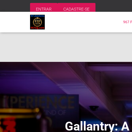
ENTRAR
CADASTRE-SE
967 
Gallantry: 