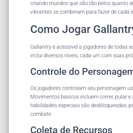
criando mundos que são tão belos quanto de
vibrantes se combinam para fazer de cada i
Como Jogar Gallantr
Gallantry é acessível a jogadores de todas a
inclui diversos níveis, cada um com suas pró
Controle do Personage
Os jogadores controlam seu personagem us
Movimentos básicos incluem correr, pular e
habilidades especiais são desbloqueadas, p
combate.
Coleta de Recursos