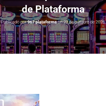
de Plataforma
Publicado por
967 plataforma
on
23 de outubro de 2026