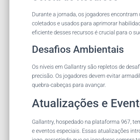
Durante a jornada, os jogadores encontram 
coletados e usados para aprimorar habilida
eficiente desses recursos é crucial para o 
Desafios Ambientais
Os níveis em Gallantry são repletos de desa
precisão. Os jogadores devem evitar armadil
quebra-cabeças para avançar.
Atualizações e Even
Gallantry, hospedado na plataforma 967, te
e eventos especiais. Essas atualizações in
jogo, garantindo que os jogadores sempre t