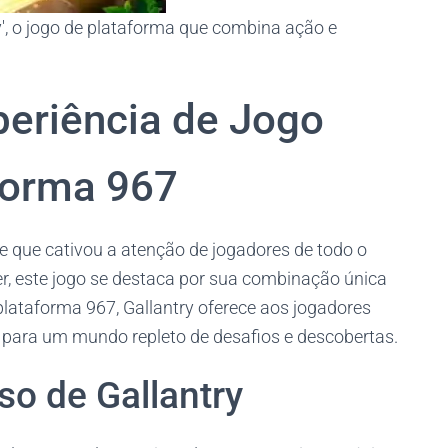
y', o jogo de plataforma que combina ação e
periência de Jogo
forma 967
e que cativou a atenção de jogadores de todo o
er, este jogo se destaca por sua combinação única
plataforma 967, Gallantry oferece aos jogadores
 para um mundo repleto de desafios e descobertas.
so de Gallantry