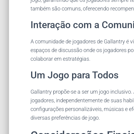
também são comuns, oferecendo recompensa
Interação com a Comun
A comunidade de jogadores de Gallantry é vi
espaços de discussão onde os jogadores pod
colaborar em estratégias.
Um Jogo para Todos
Gallantry propõe-se a ser um jogo inclusivo
jogadores, independentemente de suas habi
configurações personalizáveis, músicas e efe
diversas preferências de jogo.