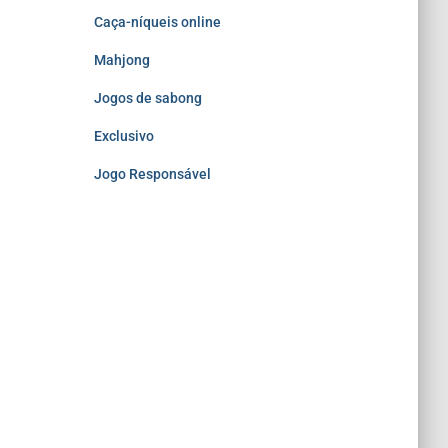
Caça-níqueis online
Mahjong
Jogos de sabong
Exclusivo
Jogo Responsável