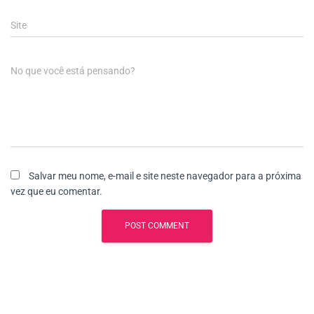
Site
No que você está pensando?
Salvar meu nome, e-mail e site neste navegador para a próxima
vez que eu comentar.