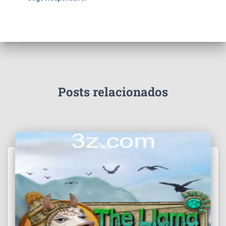
Posts relacionados