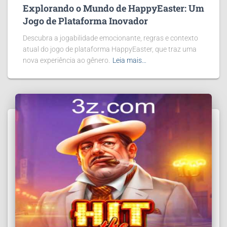
Explorando o Mundo de HappyEaster: Um
Jogo de Plataforma Inovador
Descubra a jogabilidade emocionante, regras e contexto
atual do jogo de plataforma HappyEaster, que traz uma
nova experiência ao gênero.
Leia mais…