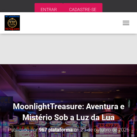
ENTRAR
CADASTRE-SE
A
L
T
E
R
N
A
R
N
A
V
E
G
A
MoonlightTreasure: Aventura e
Ç
Ã
Mistério Sob a Luz da Lua
O
Publicado por
967 plataforma
on
23 de outubro de 2026