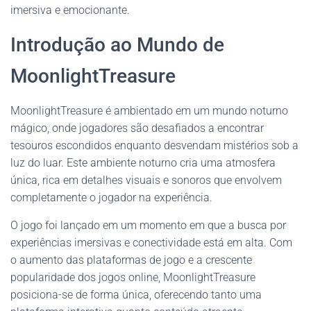
imersiva e emocionante.
Introdução ao Mundo de
MoonlightTreasure
MoonlightTreasure é ambientado em um mundo noturno
mágico, onde jogadores são desafiados a encontrar
tesouros escondidos enquanto desvendam mistérios sob a
luz do luar. Este ambiente noturno cria uma atmosfera
única, rica em detalhes visuais e sonoros que envolvem
completamente o jogador na experiência.
O jogo foi lançado em um momento em que a busca por
experiências imersivas e conectividade está em alta. Com
o aumento das plataformas de jogo e a crescente
popularidade dos jogos online, MoonlightTreasure
posiciona-se de forma única, oferecendo tanto uma