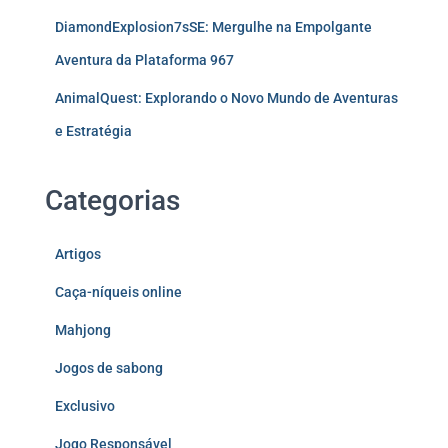
DiamondExplosion7sSE: Mergulhe na Empolgante
Aventura da Plataforma 967
AnimalQuest: Explorando o Novo Mundo de Aventuras
e Estratégia
Categorias
Artigos
Caça-níqueis online
Mahjong
Jogos de sabong
Exclusivo
Jogo Responsável