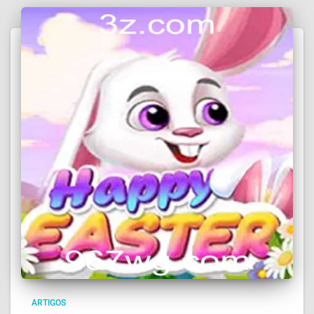
ARTIGOS