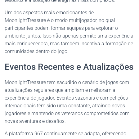
tesouros e a solução de enigmas mais complexos.
Um dos aspectos mais emocionantes de
MoonlightTreasure é o modo multijogador, no qual
participantes podem formar equipes para explorar o
ambiente juntos. Isso não apenas permite uma experiência
mais enriquecedora, mas também incentiva a formação de
comunidades dentro do jogo.
Eventos Recentes e Atualizações
MoonlightTreasure tem sacudido o cenário de jogos com
atualizações regulares que ampliam e melhoram a
experiência do jogador. Eventos sazonais e competições
internacionais têm sido uma constante, atraindo novos
jogadores e mantendo os veteranos comprometidos com
novas aventuras e desafios.
A plataforma 967 continuamente se adapta, oferecendo