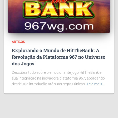
ARTIGOS
Explorando o Mundo de HitTheBank: A
Revolução da Plataforma 967 no Universo
dos Jogos
Descubra tudo sobre o emocionante jogo HitTheBank e
sua integração na inovadora plataforma 967, abordando
desde sua introdução até suas regras únicas.
Leia mais…