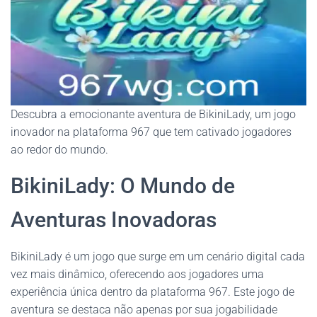
Descubra a emocionante aventura de BikiniLady, um jogo
inovador na plataforma 967 que tem cativado jogadores
ao redor do mundo.
BikiniLady: O Mundo de
Aventuras Inovadoras
BikiniLady é um jogo que surge em um cenário digital cada
vez mais dinâmico, oferecendo aos jogadores uma
experiência única dentro da plataforma 967. Este jogo de
aventura se destaca não apenas por sua jogabilidade