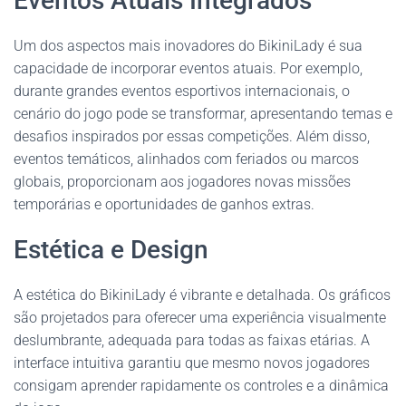
Eventos Atuais Integrados
Um dos aspectos mais inovadores do BikiniLady é sua
capacidade de incorporar eventos atuais. Por exemplo,
durante grandes eventos esportivos internacionais, o
cenário do jogo pode se transformar, apresentando temas e
desafios inspirados por essas competições. Além disso,
eventos temáticos, alinhados com feriados ou marcos
globais, proporcionam aos jogadores novas missões
temporárias e oportunidades de ganhos extras.
Estética e Design
A estética do BikiniLady é vibrante e detalhada. Os gráficos
são projetados para oferecer uma experiência visualmente
deslumbrante, adequada para todas as faixas etárias. A
interface intuitiva garantiu que mesmo novos jogadores
consigam aprender rapidamente os controles e a dinâmica