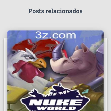
Posts relacionados