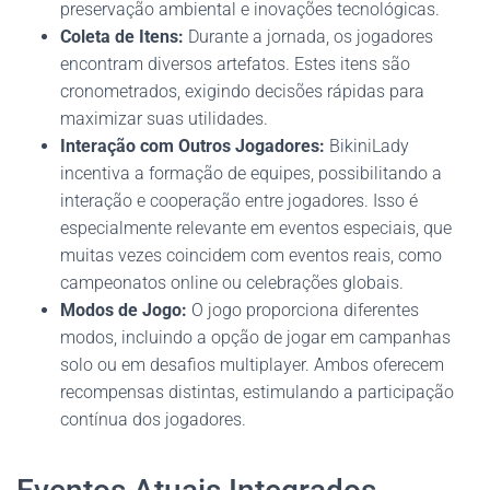
preservação ambiental e inovações tecnológicas.
Coleta de Itens:
Durante a jornada, os jogadores
encontram diversos artefatos. Estes itens são
cronometrados, exigindo decisões rápidas para
maximizar suas utilidades.
Interação com Outros Jogadores:
BikiniLady
incentiva a formação de equipes, possibilitando a
interação e cooperação entre jogadores. Isso é
especialmente relevante em eventos especiais, que
muitas vezes coincidem com eventos reais, como
campeonatos online ou celebrações globais.
Modos de Jogo:
O jogo proporciona diferentes
modos, incluindo a opção de jogar em campanhas
solo ou em desafios multiplayer. Ambos oferecem
recompensas distintas, estimulando a participação
contínua dos jogadores.