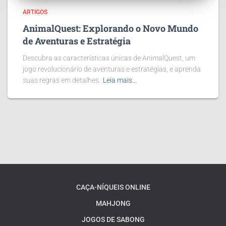
ARTIGOS
AnimalQuest: Explorando o Novo Mundo
de Aventuras e Estratégia
Descubra as características únicas de AnimalQuest, um
jogo revolucionário de aventuras e estratégias, e aprenda
suas regras em detalhes.
Leia mais…
CAÇA-NÍQUEIS ONLINE
MAHJONG
JOGOS DE SABONG