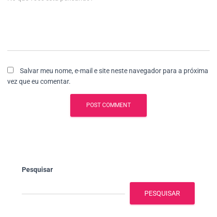
Salvar meu nome, e-mail e site neste navegador para a próxima
vez que eu comentar.
Pesquisar
PESQUISAR