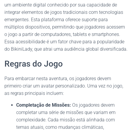
um ambiente digital conhecido por sua capacidade de
integrar elementos de jogos tradicionais com tecnologias
emergentes. Esta plataforma oferece suporte para
múltiplos dispositivos, permitindo que jogadores acessem
o jogo a partir de computadores, tablets e smartphones.
Essa acessibilidade é um fator chave para a popularidade
do BikiniLady, que atrai uma audiência global diversificada.
Regras do Jogo
Para embarcar nesta aventura, os jogadores devem
primeiro criar um avatar personalizado. Uma vez no jogo,
as regras principais incluem:
Completação de Missões:
Os jogadores devem
completar uma série de missões que variam em
complexidade. Cada missão está alinhada com
temas atuais, como mudanças climáticas,