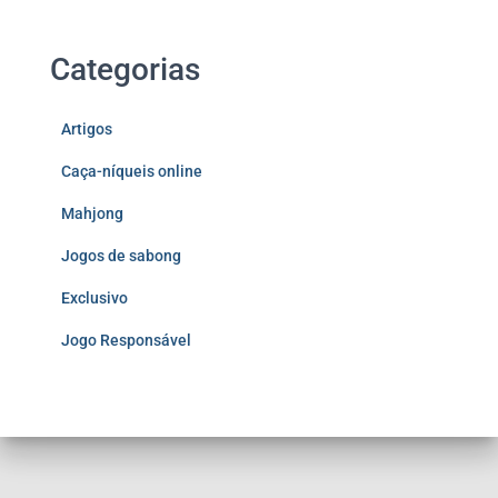
Categorias
Artigos
Caça-níqueis online
Mahjong
Jogos de sabong
Exclusivo
Jogo Responsável