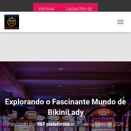
ENTRAR
CADASTRE-SE
A
L
T
E
R
N
A
R
N
A
V
E
G
A
Explorando o Fascinante Mundo de
Ç
Ã
BikiniLady
O
Publicado por
967 plataforma
on
23 de outubro de 2026