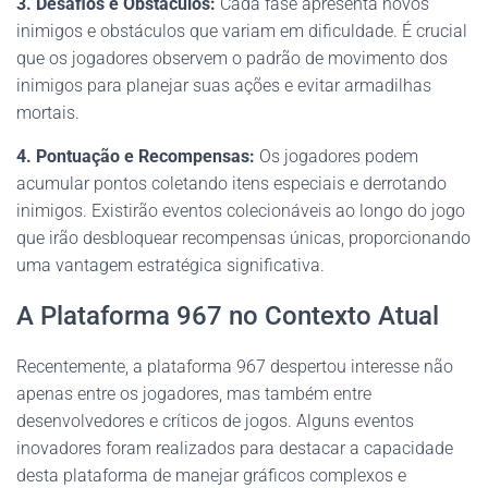
3. Desafios e Obstáculos:
Cada fase apresenta novos
inimigos e obstáculos que variam em dificuldade. É crucial
que os jogadores observem o padrão de movimento dos
inimigos para planejar suas ações e evitar armadilhas
mortais.
4. Pontuação e Recompensas:
Os jogadores podem
acumular pontos coletando itens especiais e derrotando
inimigos. Existirão eventos colecionáveis ao longo do jogo
que irão desbloquear recompensas únicas, proporcionando
uma vantagem estratégica significativa.
A Plataforma 967 no Contexto Atual
Recentemente, a plataforma 967 despertou interesse não
apenas entre os jogadores, mas também entre
desenvolvedores e críticos de jogos. Alguns eventos
inovadores foram realizados para destacar a capacidade
desta plataforma de manejar gráficos complexos e