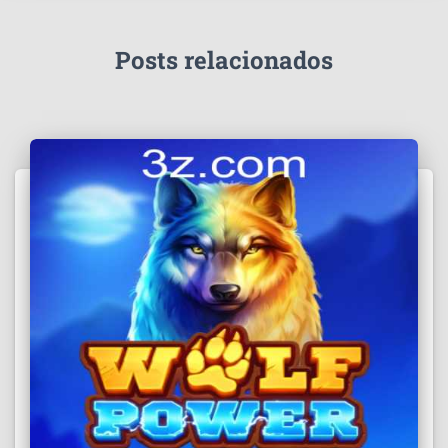
Posts relacionados