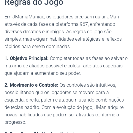
Regras do Jogo
Em JManiaManiac, os jogadores precisam guiar JMan
através de cada fase da plataforma 967, enfrentando
diversos desafios e inimigos. As regras do jogo são
simples, mas exigem habilidades estratégicas e reflexos
rápidos para serem dominadas.
1. Objetivo Principal:
Completar todas as fases ao salvar o
máximo de aliados possível e coletar artefatos especiais
que ajudam a aumentar o seu poder.
2. Movimento e Controle:
Os controles são intuitivos,
possibilitando que os jogadores se movam para a
esquerda, direita, pulem e ataquem usando combinações
de teclas padrão. Com a evolução do jogo, JMan adquire
novas habilidades que podem ser ativadas conforme o
progresso.