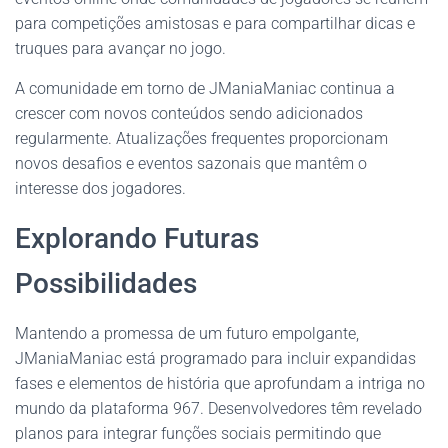
para competições amistosas e para compartilhar dicas e
truques para avançar no jogo.
A comunidade em torno de JManiaManiac continua a
crescer com novos conteúdos sendo adicionados
regularmente. Atualizações frequentes proporcionam
novos desafios e eventos sazonais que mantêm o
interesse dos jogadores.
Explorando Futuras
Possibilidades
Mantendo a promessa de um futuro empolgante,
JManiaManiac está programado para incluir expandidas
fases e elementos de história que aprofundam a intriga no
mundo da plataforma 967. Desenvolvedores têm revelado
planos para integrar funções sociais permitindo que