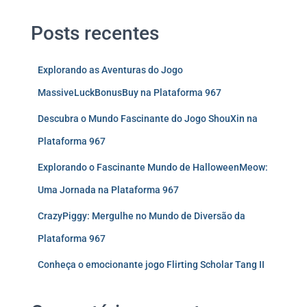
Posts recentes
Explorando as Aventuras do Jogo
MassiveLuckBonusBuy na Plataforma 967
Descubra o Mundo Fascinante do Jogo ShouXin na
Plataforma 967
Explorando o Fascinante Mundo de HalloweenMeow:
Uma Jornada na Plataforma 967
CrazyPiggy: Mergulhe no Mundo de Diversão da
Plataforma 967
Conheça o emocionante jogo Flirting Scholar Tang II