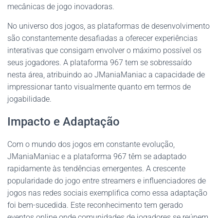
mecânicas de jogo inovadoras.
No universo dos jogos, as plataformas de desenvolvimento
são constantemente desafiadas a oferecer experiências
interativas que consigam envolver o máximo possível os
seus jogadores. A plataforma 967 tem se sobressaído
nesta área, atribuindo ao JManiaManiac a capacidade de
impressionar tanto visualmente quanto em termos de
jogabilidade.
Impacto e Adaptação
Com o mundo dos jogos em constante evolução,
JManiaManiac e a plataforma 967 têm se adaptado
rapidamente às tendências emergentes. A crescente
popularidade do jogo entre streamers e influenciadores de
jogos nas redes sociais exemplifica como essa adaptação
foi bem-sucedida. Este reconhecimento tem gerado
eventos online onde comunidades de jogadores se reúnem