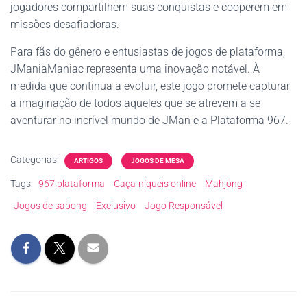
jogadores compartilhem suas conquistas e cooperem em
missões desafiadoras.
Para fãs do gênero e entusiastas de jogos de plataforma,
JManiaManiac representa uma inovação notável. À
medida que continua a evoluir, este jogo promete capturar
a imaginação de todos aqueles que se atrevem a se
aventurar no incrível mundo de JMan e a Plataforma 967.
Categorias:
ARTIGOS
JOGOS DE MESA
Tags:
967 plataforma
Caça-níqueis online
Mahjong
Jogos de sabong
Exclusivo
Jogo Responsável