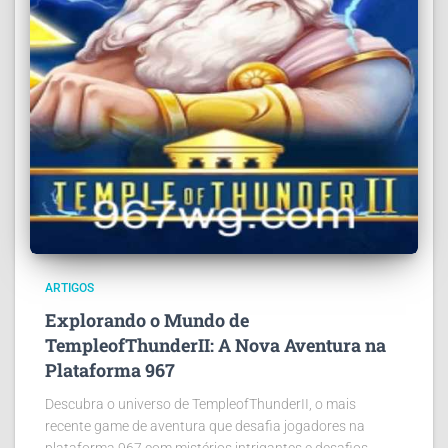
ARTIGOS
Explorando o Mundo de
TempleofThunderII: A Nova Aventura na
Plataforma 967
Descubra o universo de TempleofThunderII, o mais
recente game de aventura que desafia jogadores na