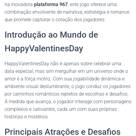
na inovadora
plataforma 967
, este jogo oferece uma
combinação envolvente de narrativa, estratégia e romance
que promete capturar o coração dos jogadores.
Introdução ao Mundo de
HappyValentinesDay
HappyValentinesDay não é apenas sobre celebrar uma
data especial, mas sim mergulhar em um universo onde o
amor é a força motriz. Com sua jogabilidade dinâmica e
ambiente visual deslumbrante, o jogo conduz os jogadores
por caminhos românticos repletos de escolhas e desafios.
À medida que avança, o jogador interage com personagens
complexos e cativantes, cada um com suas próprias
histórias e mistérios.
Principais Atrações e Desafios