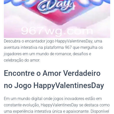
Descubra o encantador jogo HappyValentinesDay, uma
aventura interativa na plataforma 967 que mergulha os
jogadores em um mundo de romance, desafios e
celebração do amor.
Encontre o Amor Verdadeiro
no Jogo HappyValentinesDay
Em um mundo digital onde jogos inovadores estão em
constante evolução, HappyValentinesDay se destaca como
uma experiência interativa única e apaixonante. Disponível