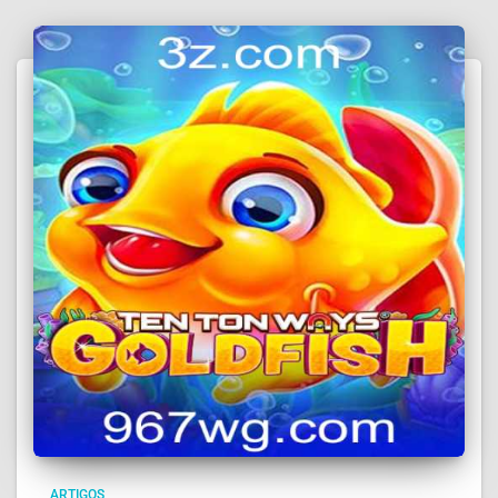
ARTIGOS