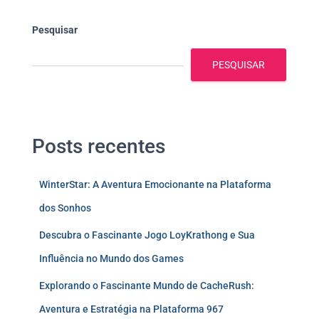
Pesquisar
PESQUISAR
Posts recentes
WinterStar: A Aventura Emocionante na Plataforma
dos Sonhos
Descubra o Fascinante Jogo LoyKrathong e Sua
Influência no Mundo dos Games
Explorando o Fascinante Mundo de CacheRush:
Aventura e Estratégia na Plataforma 967