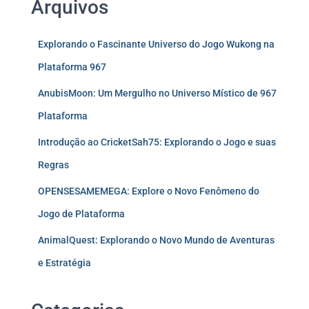
Arquivos
Explorando o Fascinante Universo do Jogo Wukong na
Plataforma 967
AnubisMoon: Um Mergulho no Universo Místico de 967
Plataforma
Introdução ao CricketSah75: Explorando o Jogo e suas
Regras
OPENSESAMEMEGA: Explore o Novo Fenômeno do
Jogo de Plataforma
AnimalQuest: Explorando o Novo Mundo de Aventuras
e Estratégia