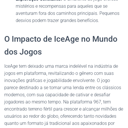
mistérios e recompensas para aqueles que se
aventuram fora dos caminhos principais. Pequenos
desvios podem trazer grandes benefícios.
O Impacto de IceAge no Mundo
dos Jogos
IceAge tem deixado uma marca indelével na indústria de
jogos em plataforma, revitalizando o gênero com suas
inovações gráficas e jogabilidade envolvente. O jogo
parece destinado a se tornar uma lenda entre os clássicos
modernos, com sua capacidade de cativar e desafiar
jogadores ao mesmo tempo. Na plataforma 967, tem
encontrado terreno fértil para crescer e alcançar milhões de
usuários ao redor do globo, oferecendo tanto novidades
quanto um formato já tradicional aos apaixonados por