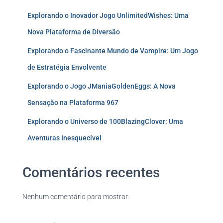
Explorando o Inovador Jogo UnlimitedWishes: Uma
Nova Plataforma de Diversão
Explorando o Fascinante Mundo de Vampire: Um Jogo
de Estratégia Envolvente
Explorando o Jogo JManiaGoldenEggs: A Nova
Sensação na Plataforma 967
Explorando o Universo de 100BlazingClover: Uma
Aventuras Inesquecível
Comentários recentes
Nenhum comentário para mostrar.