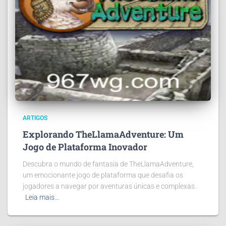
ARTIGOS
Explorando TheLlamaAdventure: Um
Jogo de Plataforma Inovador
Descubra o mundo de fantasia de TheLlamaAdventure,
um emocionante jogo de plataforma que desafia os
jogadores a navegar por aventuras únicas e complexas.
Leia mais…