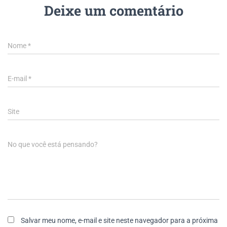
Deixe um comentário
Nome
*
E-mail
*
Site
No que você está pensando?
Salvar meu nome, e-mail e site neste navegador para a próxima