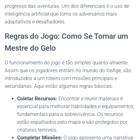
progresso das aventuras. Um dos diferenciais é o uso de
inteligência artificial que torna os adversários mais
adaptativos e desafiadores.
Regras do Jogo: Como Se Tornar um
Mestre do Gelo
O funcionamento do jogo é tão simples quanto atraente.
Assim que os jogadores entram no mundo do IceAge, são
introduzidos a um roteiro com missões principais e
secundárias. Aqui estão algumas regras básicas:
Coletar Recursos:
Encontrar e reunir materiais é
essencial para melhorar habilidades e equipamentos,
fundamentais para a sobrevivência. Os recursos
estão espalhados pelo mapa e são protegidos por
criaturas temíveis.
Completar Missões:
O jogo apresenta uma narrativa