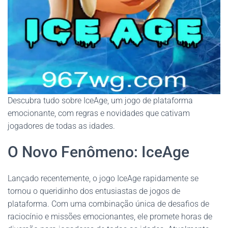
Descubra tudo sobre IceAge, um jogo de plataforma
emocionante, com regras e novidades que cativam
jogadores de todas as idades.
O Novo Fenômeno: IceAge
Lançado recentemente, o jogo IceAge rapidamente se
tornou o queridinho dos entusiastas de jogos de
plataforma. Com uma combinação única de desafios de
raciocínio e missões emocionantes, ele promete horas de