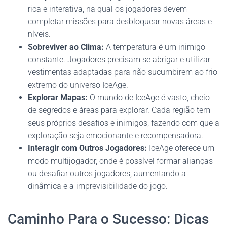
rica e interativa, na qual os jogadores devem
completar missões para desbloquear novas áreas e
níveis.
Sobreviver ao Clima:
A temperatura é um inimigo
constante. Jogadores precisam se abrigar e utilizar
vestimentas adaptadas para não sucumbirem ao frio
extremo do universo IceAge.
Explorar Mapas:
O mundo de IceAge é vasto, cheio
de segredos e áreas para explorar. Cada região tem
seus próprios desafios e inimigos, fazendo com que a
exploração seja emocionante e recompensadora.
Interagir com Outros Jogadores:
IceAge oferece um
modo multijogador, onde é possível formar alianças
ou desafiar outros jogadores, aumentando a
dinâmica e a imprevisibilidade do jogo.
Caminho Para o Sucesso: Dicas