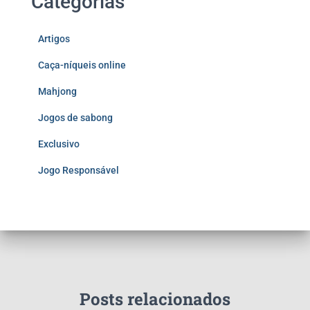
Categorias
Artigos
Caça-níqueis online
Mahjong
Jogos de sabong
Exclusivo
Jogo Responsável
Posts relacionados