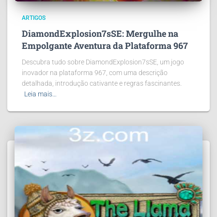
ARTIGOS
DiamondExplosion7sSE: Mergulhe na
Empolgante Aventura da Plataforma 967
Descubra tudo sobre DiamondExplosion7sSE, um jogo
inovador na plataforma 967, com uma descrição
detalhada, introdução cativante e regras fascinantes.
Leia mais…