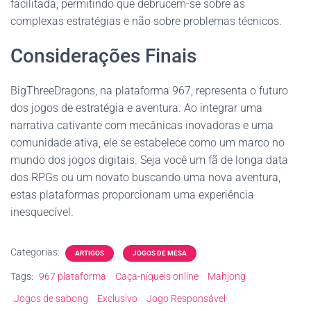
facilitada, permitindo que debrucem-se sobre as
complexas estratégias e não sobre problemas técnicos.
Considerações Finais
BigThreeDragons, na plataforma 967, representa o futuro
dos jogos de estratégia e aventura. Ao integrar uma
narrativa cativante com mecânicas inovadoras e uma
comunidade ativa, ele se estabelece como um marco no
mundo dos jogos digitais. Seja você um fã de longa data
dos RPGs ou um novato buscando uma nova aventura,
estas plataformas proporcionam uma experiência
inesquecível.
Categorias:
ARTIGOS
JOGOS DE MESA
Tags:
967 plataforma
Caça-níqueis online
Mahjong
Jogos de sabong
Exclusivo
Jogo Responsável