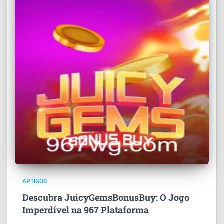
ARTIGOS
Descubra JuicyGemsBonusBuy: O Jogo
Imperdível na 967 Plataforma