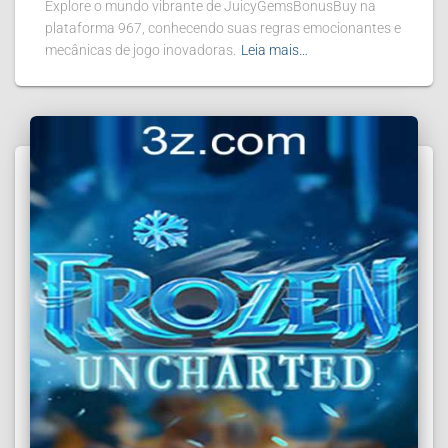
Explore o mundo vibrante de JuicyGemsBonusBuy na
plataforma 967, conhecendo suas regras emocionantes e
mecânicas de jogo inovadoras.
Leia mais…