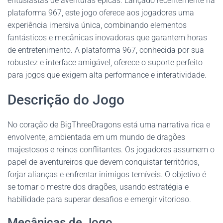
entusiastas de aventuras épicas. Lançado recentemente na
plataforma 967, este jogo oferece aos jogadores uma
experiência imersiva única, combinando elementos
fantásticos e mecânicas inovadoras que garantem horas
de entretenimento. A plataforma 967, conhecida por sua
robustez e interface amigável, oferece o suporte perfeito
para jogos que exigem alta performance e interatividade.
Descrição do Jogo
No coração de BigThreeDragons está uma narrativa rica e
envolvente, ambientada em um mundo de dragões
majestosos e reinos conflitantes. Os jogadores assumem o
papel de aventureiros que devem conquistar territórios,
forjar alianças e enfrentar inimigos temíveis. O objetivo é
se tornar o mestre dos dragões, usando estratégia e
habilidade para superar desafios e emergir vitorioso.
Mecânicas de Jogo