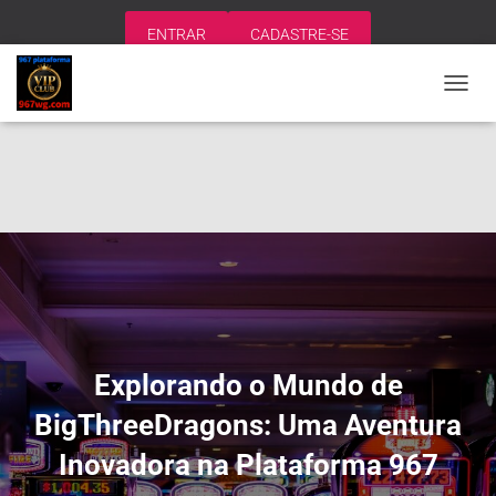
ENTRAR
CADASTRE-SE
A
L
T
E
R
N
A
R
N
A
V
E
G
A
Explorando o Mundo de
Ç
Ã
BigThreeDragons: Uma Aventura
O
Inovadora na Plataforma 967