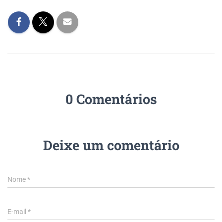
0 Comentários
Deixe um comentário
Nome
*
E-mail
*