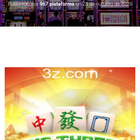
Publicado por
967 plataforma
on
23 de outubro de 2026