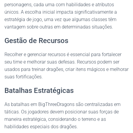
personagens, cada uma com habilidades e atributos
únicos. A escolha inicial impacta significativamente a
estratégia de jogo, uma vez que algumas classes têm
vantagem sobre outras em determinadas situações.
Gestão de Recursos
Recolher e gerenciar recursos é essencial para fortalecer
seu time e melhorar suas defesas. Recursos podem ser
usados para treinar dragões, criar itens mágicos e melhorar
suas fortificações.
Batalhas Estratégicas
As batalhas em BigThreeDragons são centralizadas em
táticas. Os jogadores devem posicionar suas forças de
maneira estratégica, considerando o terreno e as
habilidades especiais dos dragões.