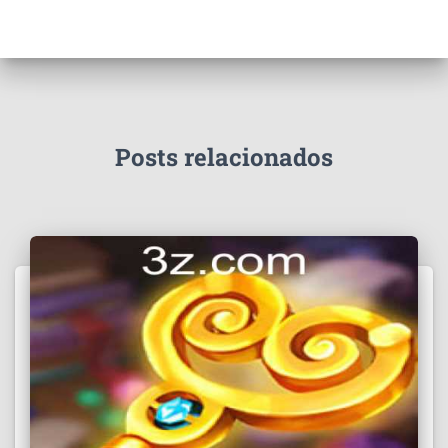
Posts relacionados