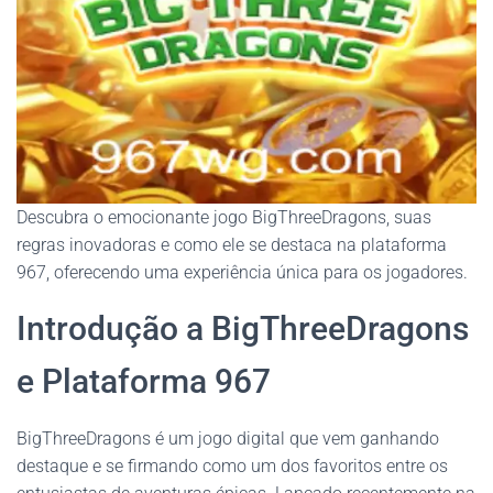
Descubra o emocionante jogo BigThreeDragons, suas
regras inovadoras e como ele se destaca na plataforma
967, oferecendo uma experiência única para os jogadores.
Introdução a BigThreeDragons
e Plataforma 967
BigThreeDragons é um jogo digital que vem ganhando
destaque e se firmando como um dos favoritos entre os