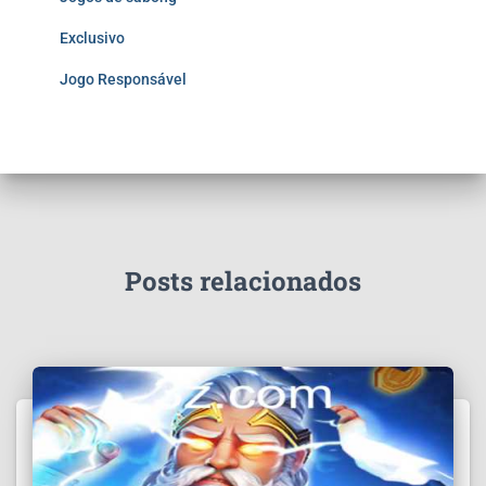
Exclusivo
Jogo Responsável
Posts relacionados