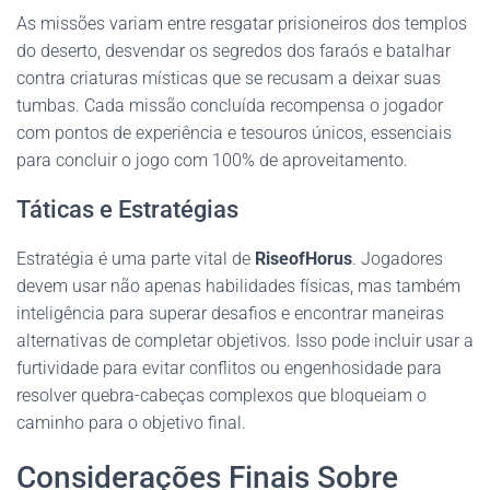
As missões variam entre resgatar prisioneiros dos templos
do deserto, desvendar os segredos dos faraós e batalhar
contra criaturas místicas que se recusam a deixar suas
tumbas. Cada missão concluída recompensa o jogador
com pontos de experiência e tesouros únicos, essenciais
para concluir o jogo com 100% de aproveitamento.
Táticas e Estratégias
Estratégia é uma parte vital de
RiseofHorus
. Jogadores
devem usar não apenas habilidades físicas, mas também
inteligência para superar desafios e encontrar maneiras
alternativas de completar objetivos. Isso pode incluir usar a
furtividade para evitar conflitos ou engenhosidade para
resolver quebra-cabeças complexos que bloqueiam o
caminho para o objetivo final.
Considerações Finais Sobre