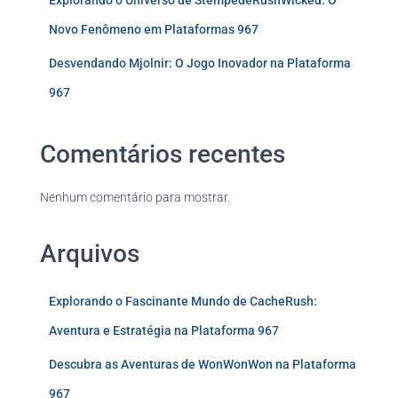
Explorando o Universo de StempedeRushWicked: O
Novo Fenômeno em Plataformas 967
Desvendando Mjolnir: O Jogo Inovador na Plataforma
967
Comentários recentes
Nenhum comentário para mostrar.
Arquivos
Explorando o Fascinante Mundo de CacheRush:
Aventura e Estratégia na Plataforma 967
Descubra as Aventuras de WonWonWon na Plataforma
967