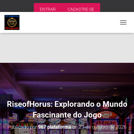
ENTRAR
CADASTRE-SE
A
L
T
E
R
N
A
R
N
A
V
E
G
A
RiseofHorus: Explorando o Mundo
Ç
Ã
Fascinante do Jogo
O
Publicado por
967 plataforma
on
23 de outubro de 2026