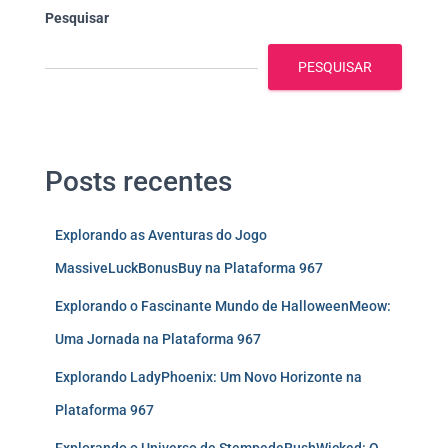
Pesquisar
PESQUISAR
Posts recentes
Explorando as Aventuras do Jogo
MassiveLuckBonusBuy na Plataforma 967
Explorando o Fascinante Mundo de HalloweenMeow:
Uma Jornada na Plataforma 967
Explorando LadyPhoenix: Um Novo Horizonte na
Plataforma 967