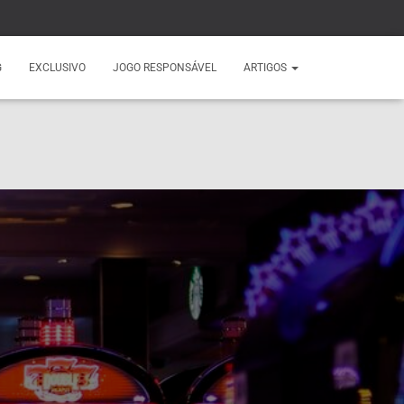
G
EXCLUSIVO
JOGO RESPONSÁVEL
ARTIGOS