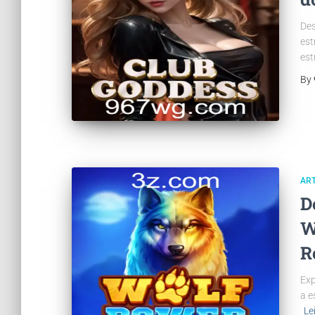
Des
est
est
By
ART
D
W
R
Exp
a e
Le