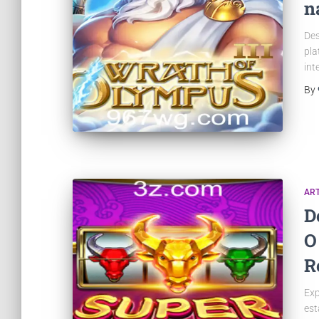
n
Des
pla
int
By
ART
D
O
R
Exp
est