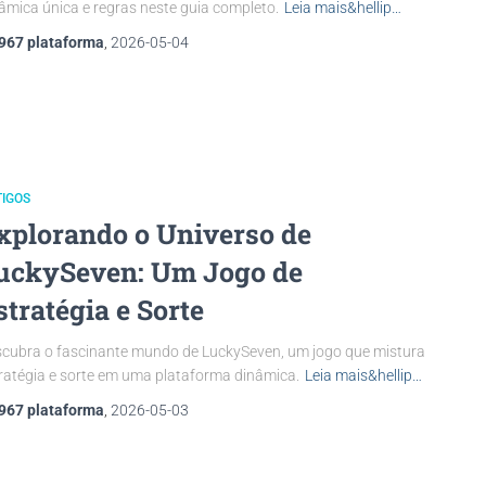
âmica única e regras neste guia completo.
Leia mais&hellip…
967 plataforma
,
2026-05-04
IGOS
xplorando o Universo de
uckySeven: Um Jogo de
stratégia e Sorte
cubra o fascinante mundo de LuckySeven, um jogo que mistura
ratégia e sorte em uma plataforma dinâmica.
Leia mais&hellip…
967 plataforma
,
2026-05-03