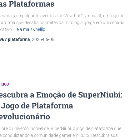
as Plataformas
cubra a empolgante aventura de WrathofOlympusIII, um jogo de
taforma que desafia os limites da mitologia grega em um cenário
erativo.
Leia mais&hellip…
967 plataforma
,
2026-05-05
IGOS
escubra a Emoção de SuperNiubi:
 Jogo de Plataforma
evolucionário
lore o universo incrível de SuperNiubi, o jogo de plataforma que
á conquistando a comunidade gamer em 2023. Descubra sua