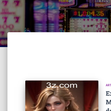
ART
E
M
d